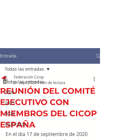
Entrada
Todas las entradas
Federación Cicop
Todas las entradas
21 sept 2020
1 min de lectura
REUNIÓN DEL COMITÉ
2026
EJECUTIVO CON
2025
MIEMBROS DEL CICOP
2024
ESPAÑA
2020-2023
En el día 17 de septiembre de 2020 