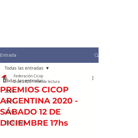
Entrada
Todas las entradas
Federación Cicop
Todas las entradas
2 dic 2020
1 min de lectura
PREMIOS CICOP
2026
ARGENTINA 2020 -
2025
SÁBADO 12 DE
2024
DICIEMBRE 17hs
2020-2023